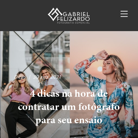
Dicas
|
30 ago, 2021
4 dicas na hora de
contratar um fotógrafo
para seu ensaio