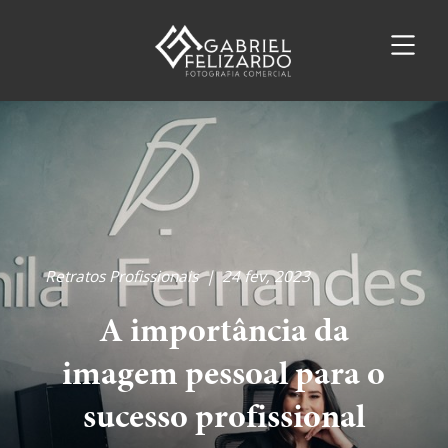
Retratos Profissionais
|
24 fev, 2023
A importância da
imagem pessoal para o
sucesso profissional